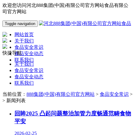
欢迎您访问河北888集团(中国)有限公司官方网站食品有限公
司官方网站
Toggle navigation
网站首页
关于我们
食品安全常识
快捷导航
食品安全动态
联系我们
关于我们
食品安全常识
食品安全动态
联系我们
当前位置：
888集团(中国)有限公司官方网站
>
食品安全常识
>
> 新闻列表
回眸2025 凸起问题整治加管力度畅通范畴食物
平安
2026-02-25