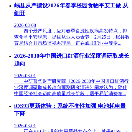
岷县从严摆设2026年春季校园食物平安工做 从
细开
2026-03-08
四个最严尺度，应对春季食源性疾病高发特点，排
查食堂平安现患、提拔从业人员素养，2月25日，岷县教
育局结合县市场监视办理局，正在岷县职业中等专...
2026-2030年中国进口红酒行业深度调研取成长
趋向
2026-03-01
中研普华财产研究院《2026-2030年中国进口红酒行
业深度调研取成长趋向预测研究演讲》阐发认为，陪伴
中国经济社会迈向高质量成长阶段，居平易近消费布...
iOS93更新体验：系统不变性加强 电池耗电量
下降
2026-03-01
正在2016年3月的苹果新品发布会上，苹果iOS9。3