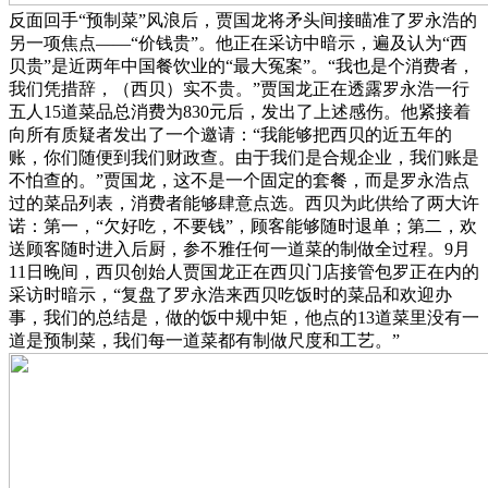
反面回手“预制菜”风浪后，贾国龙将矛头间接瞄准了罗永浩的
另一项焦点——“价钱贵”。他正在采访中暗示，遍及认为“西
贝贵”是近两年中国餐饮业的“最大冤案”。“我也是个消费者，
我们凭措辞，（西贝）实不贵。”贾国龙正在透露罗永浩一行
五人15道菜品总消费为830元后，发出了上述感伤。他紧接着
向所有质疑者发出了一个邀请：“我能够把西贝的近五年的
账，你们随便到我们财政查。由于我们是合规企业，我们账是
不怕查的。”贾国龙，这不是一个固定的套餐，而是罗永浩点
过的菜品列表，消费者能够肆意点选。西贝为此供给了两大许
诺：第一，“欠好吃，不要钱”，顾客能够随时退单；第二，欢
送顾客随时进入后厨，参不雅任何一道菜的制做全过程。9月
11日晚间，西贝创始人贾国龙正在西贝门店接管包罗正在内的
采访时暗示，“复盘了罗永浩来西贝吃饭时的菜品和欢迎办
事，我们的总结是，做的饭中规中矩，他点的13道菜里没有一
道是预制菜，我们每一道菜都有制做尺度和工艺。”