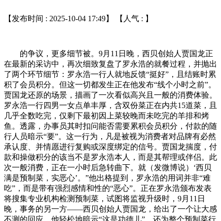
【发布时间 : 2025-10-04 17:49】 【人气 :
】
的争议，更多细节被。9月11日晚，西贝创始人贾国龙正
在最新的采访中，再次细致复盘了罗永浩的就餐过程，并抛出
了两个环节细节：罗永浩一行人就地反馈“挺好”，且结账时累
积了会员积分。但这一切都发生正在他发布“线个小时之前”。
贾国龙还原的场景，描画了一次看似高兴且一般的消费体验。
罗永浩一行四男一女点单丰厚，含双份菜正在内共15道菜，且
几乎全数吃完，仅剩下最初因上菜较晚而未吃完的羊排和烤
鱼。透露，办事员其时扣问能否需要累积会员积分，付款的随
行人员暗示“要”。这一行为，凡是被视为消费者对品牌有必然
承认度、并情愿进行复购或深度绑定的信号。贾国龙揣度，付
款和操做积分的该当不是罗永浩本人，而是其帮理或伴侣。此
次一般消费，正在一小时后急转曲下。就（发微博说）‘西贝
满是预制菜，实恶心’。”他出格提到，罗永浩的用词并非“难
吃”，而是带有强烈感情和性的“恶心”。正在罗永浩颁布发表
将搜集专业机构检测预制菜，试图将监视升级时，9月11日
晚，事务的另一方——西贝创始人贾国龙，给出了一个让大感
不测的回应。他轻松地暗示“这是功德儿”，还为整个预制菜行