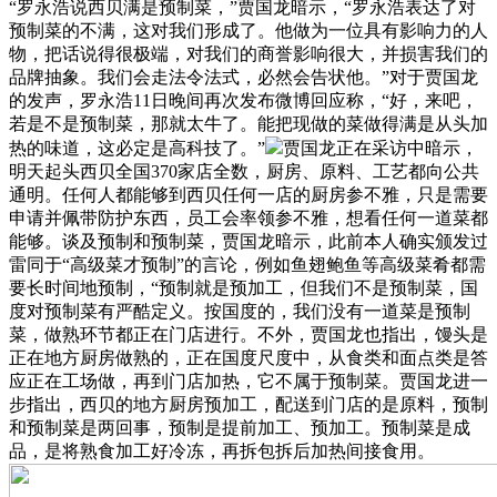
“罗永浩说西贝满是预制菜，”贾国龙暗示，“罗永浩表达了对
预制菜的不满，这对我们形成了。他做为一位具有影响力的人
物，把话说得很极端，对我们的商誉影响很大，并损害我们的
品牌抽象。我们会走法令法式，必然会告状他。”对于贾国龙
的发声，罗永浩11日晚间再次发布微博回应称，“好，来吧，
若是不是预制菜，那就太牛了。能把现做的菜做得满是从头加
热的味道，这必定是高科技了。”
贾国龙正在采访中暗示，
明天起头西贝全国370家店全数，厨房、原料、工艺都向公共
通明。任何人都能够到西贝任何一店的厨房参不雅，只是需要
申请并佩带防护东西，员工会率领参不雅，想看任何一道菜都
能够。谈及预制和预制菜，贾国龙暗示，此前本人确实颁发过
雷同于“高级菜才预制”的言论，例如鱼翅鲍鱼等高级菜肴都需
要长时间地预制，“预制就是预加工，但我们不是预制菜，国
度对预制菜有严酷定义。按国度的，我们没有一道菜是预制
菜，做熟环节都正在门店进行。不外，贾国龙也指出，馒头是
正在地方厨房做熟的，正在国度尺度中，从食类和面点类是答
应正在工场做，再到门店加热，它不属于预制菜。贾国龙进一
步指出，西贝的地方厨房预加工，配送到门店的是原料，预制
和预制菜是两回事，预制是提前加工、预加工。预制菜是成
品，是将熟食加工好冷冻，再拆包拆后加热间接食用。