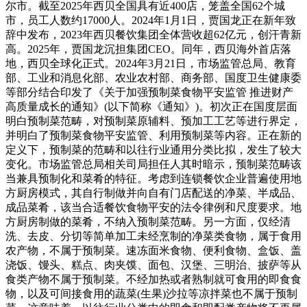
尔市。截至2025年西贝全国具有近400店，笼盖全国62个城
市，员工人数约17000人。2024年1月1日，贾国龙正在新年致
辞中发布，2023年西贝餐饮集团全体营收超62亿元，创汗青新
高。2025年，贾国龙沉担集团CEO。同年，西贝海外首店落
地，西贝全球化正式。2024年3月21日，市场监管总局、教育
部、工业和消息化部、农业农村部、商务部、国度卫生健康委
等部分结合印发了《关于加强预制菜食物平安监管 推进财产
高质量成长的通知》(以下简称《通知》)。初次正在国度层面
明白预制菜范畴，对预制菜原辅料、预加工工艺等进行界定，
并明白了预制菜食物平安监管、利用预制菜等内容。正在新的
定义下，预制菜的范畴和以往行业通用分类比拟，发生了较大
变化。市场监管总局相关司局担任人其时暗示，预制菜范畴该
当兼具预制化和菜肴的特征。考虑到连锁餐饮企业普遍使用地
方厨房模式，其自行制做并向自有门店配送的净菜、半成品、
成品菜肴，该当合适餐饮食物平安的法令律例和尺度要求。地
方厨房制做的菜肴，不纳入预制菜范畴。另一方面，仅经清
洗、去皮、分切等简单加工未经烹制的净菜类食物，属于食用
农产物，不属于预制菜。速冻面米食物、便利食物、盒饭、盖
浇饭、馒头、糕点、肉夹馍、面包、汉堡、三明治、披萨等从
食类产物不属于预制菜。不经加热或者熟制就可食用的即食食
物，以及可间接食用的蔬菜(生果)沙拉等凉拌菜也不属于预制